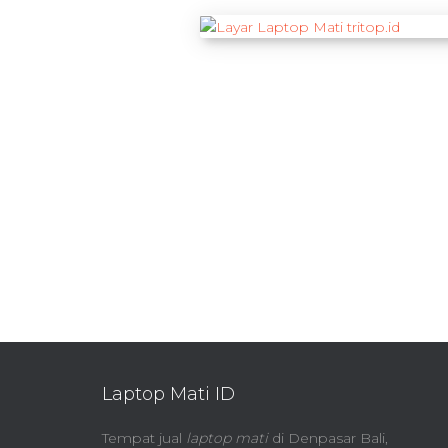
Laptop Mati ID
Tempat jual
laptop mati
di Denpasar Bali,