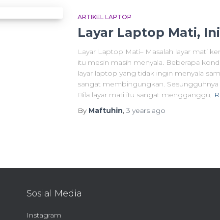
ARTIKEL LAPTOP
Layar Laptop Mati, I
Layar Laptop Mati– Masalah layar mati ke
itu mesin masih menyala. Beberapa kondisi
layar laptop yang tidak ingin menyala sama
sangat membingungkan. Sesungguhnya a
Bila layar mati itu sangat mengganggu,
R
By
Maftuhin
,
3 years
ago
Sosial Media
Instagram