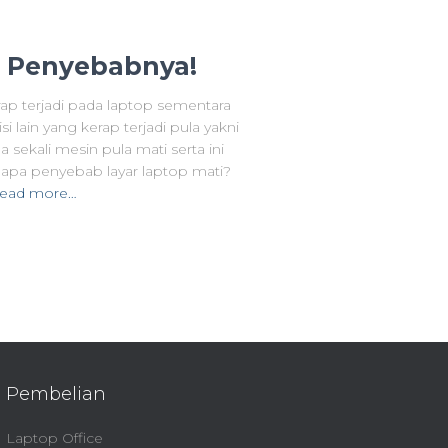
ni Penyebabnya!
rap terjadi pada laptop sementara
 lain yang kerap terjadi pula yakni
 sekali mesin pula mati serta ini
pa penyebab layar laptop mati?
ead more…
Pembelian
Laptop Office