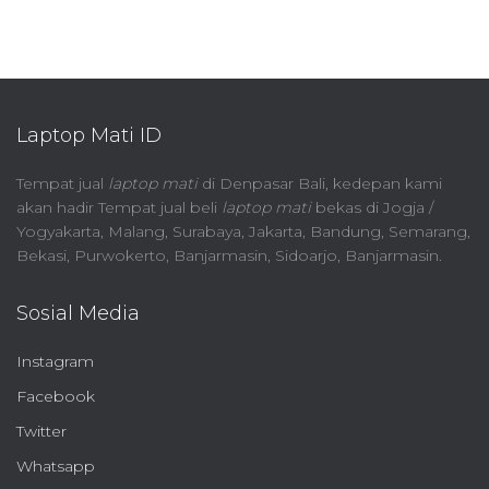
Laptop Mati ID
Tempat jual
laptop mati
di Denpasar Bali, kedepan kami
akan hadir Tempat jual beli
laptop mati
bekas di Jogja /
Yogyakarta, Malang, Surabaya, Jakarta, Bandung, Semarang,
Bekasi, Purwokerto, Banjarmasin, Sidoarjo, Banjarmasin.
Sosial Media
Instagram
Facebook
Twitter
Whatsapp