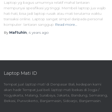
Laptop yg bagus umumnya relatif mahal lantaran
mempunyai spesifikasi yg tinggi. Membeli laptop jua wajib
hati-hati, bisa jadi laptop rusak atau mati terutama waktu
transaksi online. Laptop sangat simpel daripada personal
komputer lantaran sanggup
Read more…
By
Maftuhin
,
4 years
ago
Laptop Mati ID
Tempat jual
laptop mati
di Denpasar Bali, kedepan kami
akan hadir Tempat jual beli
laptop mati
bekas di Jogja /
Yogyakarta, Malang, Surabaya, Jakarta, Bandung, Semarang,
Bekasi, Purwokerto, Banjarmasin, Sidoarjo, Banjarmasin.