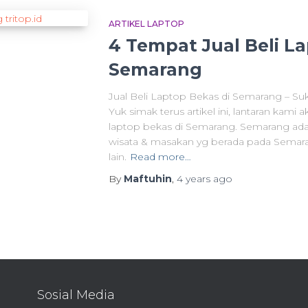
ARTIKEL LAPTOP
4 Tempat Jual Beli L
Semarang
Jual Beli Laptop Bekas di Semarang – Suk
Yuk simak terus artikel ini, lantaran kam
laptop bekas di Semarang. Semarang ada
wisata & masakan yg berada pada Semaran
lain.
Read more…
By
Maftuhin
,
4 years
ago
Sosial Media