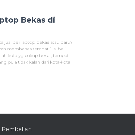
aptop Bekas di
a jual beli laptop bekas atau baru?
i akan membahas tempat jual beli
lah kota yg cukup besar, tempat
g pula tidak kalah dari kota-kota
Pembelian