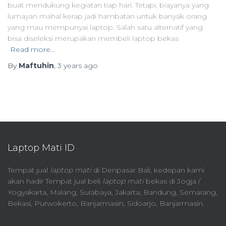
buat mendukung kegiatan tiap hari. Tetapi, biayanya yang
lumayan mahal kerap jadi hambatan untuk banyak orang
yang mau mempunyai laptop. Salah satu alternatif yang
bisa diseleksi merupakan membeli laptop bekas
Read more…
By
Maftuhin
,
3 years
ago
Laptop Mati ID
Tempat jual
laptop mati
di Denpasar Bali, kedepan kami
akan hadir Tempat jual beli
laptop mati
bekas di Jogja /
Yogyakarta, Malang, Surabaya, Jakarta, Bandung, Semarang,
Bekasi, Purwokerto, Banjarmasin, Sidoarjo, Banjarmasin.