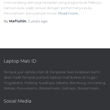
memandang dari segi tampilan yang bagus buat fisiknya,
namun pula wajib sesuai dengan performanya pula.
Perusahaan- perusahaan besar
Read more…
By
Maftuhin
,
3 years
ago
Laptop Mati ID
Tempat jual
laptop mati
di Denpasar Bali, kedepan kami
akan hadir Tempat jual beli
laptop mati
bekas di Jogja /
Yogyakarta, Malang, Surabaya, Jakarta, Bandung, Semarang,
Bekasi, Purwokerto, Banjarmasin, Sidoarjo, Banjarmasin.
Sosial Media