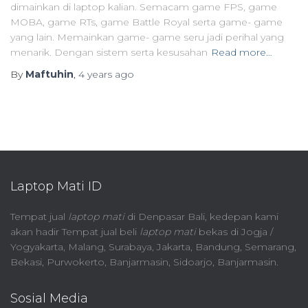
dimainkan di laptop kalian. Semacam game FPS, game
MOBA, game RTs, game Battle Royal serta game- game
yang lain. Memainkan game- game seru jadi perihal yang
menarik. Dengan sistem serta kesusahan
Read more…
By
Maftuhin
,
4 years
ago
Laptop Mati ID
Tempat jual
laptop mati
di Denpasar Bali, kedepan kami
akan hadir Tempat jual beli
laptop mati
bekas di Jogja /
Yogyakarta, Malang, Surabaya, Jakarta, Bandung, Semarang,
Bekasi, Purwokerto, Banjarmasin, Sidoarjo, Banjarmasin.
Sosial Media