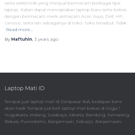
serta elektronik yang menjual bermacam berbagai tipe
laptop. Kalian dapat menciptakan laptop baru serta bekas
dengan bermacam merk semacam Acer, Asus, Dell, HP,
Lenovo, serta lain sebagainya di toko- toko tersebut. Tidak
Read more…
By
Maftuhin
,
3 years
ago
Laptop Mati ID
Tempat jual
laptop mati
di Denpasar Bali, kedepan kami
akan hadir Tempat jual beli
laptop mati
bekas di Jogja /
Yogyakarta, Malang, Surabaya, Jakarta, Bandung, Semarang,
Bekasi, Purwokerto, Banjarmasin, Sidoarjo, Banjarmasin.