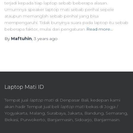
terjadi kepada tiap laptop sebab beberapa alasan.
Umumnya speaker laptop mati sebab perihal sepele
ataupun memanglah sebab perihal yang bisa
mempengaruhi. Tidak bunyinya suara pada laptop itu sebab
beberapa faktor, mulai dari pengaturan
Read more…
By
Maftuhin
,
3 years
ago
Laptop Mati ID
Tempat jual
laptop mati
di Denpasar Bali, kedepan kami
akan hadir Tempat jual beli
laptop mati
bekas di Jogja /
Yogyakarta, Malang, Surabaya, Jakarta, Bandung, Semarang,
Bekasi, Purwokerto, Banjarmasin, Sidoarjo, Banjarmasin.